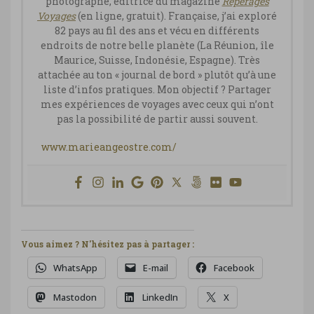
photographe, éditrice du magazine
Repérages
Vo
yages
(en ligne, gratuit). Française, j’ai exploré
82 pays au fil des ans et vécu en différents
endroits de notre belle planète (La Réunion, île
Maurice, Suisse, Indonésie, Espagne). Très
attachée au ton « journal de bord » plutôt qu’à une
liste d’infos pratiques. Mon objectif ? Partager
mes expériences de voyages avec ceux qui n’ont
pas la possibilité de partir aussi souvent.
www.marieangeostre.com/
Vous aimez ? N'hésitez pas à partager :
WhatsApp
E-mail
Facebook
Mastodon
LinkedIn
X