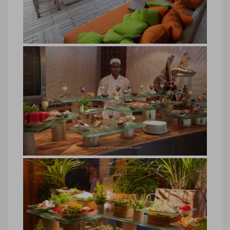
Garden, Soneva Fushi © Marie-Ange
Ostré
Maldives, restaurant Fresh in the
Garden, Soneva Fushi
Maldives, restaurant Fresh in the
Garden, Soneva Fushi © Marie-Ange
Ostré
Soneva Fushi, buffet desserts