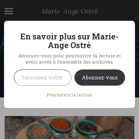
Marie-Ange Ostré
En savoir plus sur Marie-
Alex Garis, chef bio pour
Ange Ostré
Soneva Fushi
Abonnez-vous pour poursuivre la lecture et
avoir accès à l’ensemble des archives.
Saisissez votre adresse e-mail…
by Marie-Ange Ostré
2 août 2020
Abonnez-vous
No Comments
Poursuivre la lecture