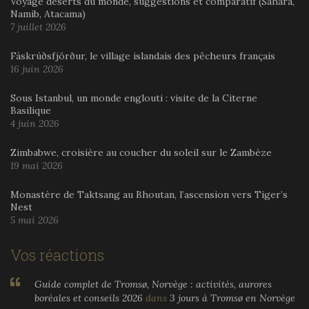
Voyage déserts du monde, suggestions et comparatif (Sahara,
Namib, Atacama)
7 juillet 2026
Fáskrúðsfjörður, le village islandais des pêcheurs français
16 juin 2026
Sous Istanbul, un monde englouti : visite de la Citerne
Basilique
4 juin 2026
Zimbabwe, croisière au coucher du soleil sur le Zambèze
19 mai 2026
Monastère de Taktsang au Bhoutan, l’ascension vers Tiger’s
Nest
5 mai 2026
Vos réactions
Guide complet de Tromsø, Norvège : activités, aurores
boréales et conseils 2026
dans
3 jours à Tromsø en Norvège