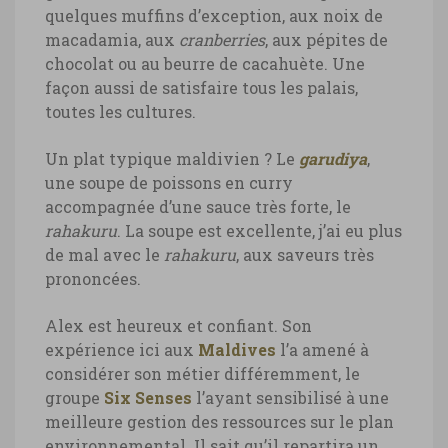
quelques muffins d’exception, aux noix de
Soneva Fushi, pizza à la demande
macadamia, aux
cranberries
, aux pépites de
chocolat ou au beurre de cacahuète. Une
Soneva Fushi, pizza à la demande ©
façon aussi de satisfaire tous les palais,
Marie-Ange Ostré
toutes les cultures.
Un plat typique maldivien ? Le
garudiya
,
une soupe de poissons en curry
accompagnée d’une sauce très forte, le
rahakuru
. La soupe est excellente, j’ai eu plus
de mal avec le
rahakuru
, aux saveurs très
prononcées.
Alex est heureux et confiant. Son
expérience ici aux
Maldives
l’a amené à
considérer son métier différemment, le
groupe
Six Senses
l’ayant sensibilisé à une
meilleure gestion des ressources sur le plan
environnemental. Il sait qu’il repartira un