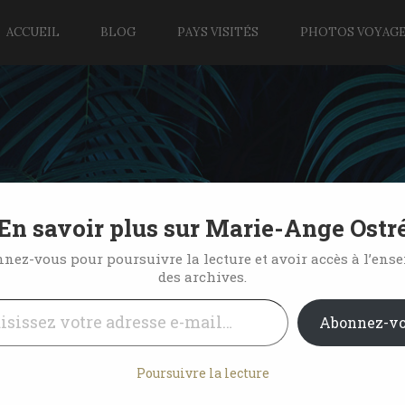
ACCUEIL
BLOG
PAYS VISITÉS
PHOTOS VOYAG
En savoir plus sur Marie-Ange Ostr
e
nez-vous pour poursuivre la lecture et avoir accès à l’ens
des archives.
l…
18 Comments
Abonnez-v
Poursuivre la lecture