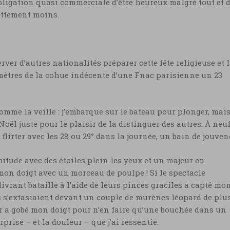
 obligation quasi commerciale d’être heureux malgré tout et 
 nettement moins.
rver d’autres nationalités préparer cette fête religieuse et 
omètres de la cohue indécente d’une Fnac parisienne un 23
comme la veille : j’embarque sur le bateau pour plonger, mais
Noël juste pour le plaisir de la distinguer des autres. À neu
va flirter avec les 28 ou 29° dans la journée, un bain de jouve
itude avec des étoiles plein les yeux et un majeur en
on doigt avec un morceau de poulpe ! Si le spectacle
livrant bataille à l’aide de leurs pinces graciles a capté mo
 s’extasiaient devant un couple de murènes léopard de plu
ier a gobé mon doigt pour n’en faire qu’une bouchée dans un
prise – et la douleur – que j’ai ressentie.