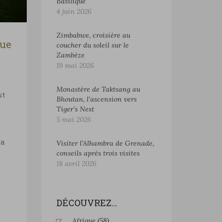
Basilique
4 juin 2026
Zimbabwe, croisière au
que
coucher du soleil sur le
Zambèze
19 mai 2026
Monastère de Taktsang au
st
Bhoutan, l’ascension vers
Tiger’s Nest
5 mai 2026
la
Visiter l’Alhambra de Grenade,
conseils après trois visites
18 avril 2026
DÉCOUVREZ…
Afrique
(58)