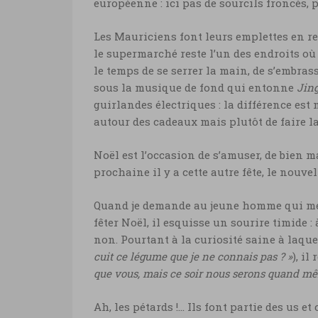
européenne : ici pas de sourcils froncés, p
Les Mauriciens font leurs emplettes en res
le supermarché reste l’un des endroits où l
le temps de se serrer la main, de s’embra
sous la musique de fond qui entonne
Jing
guirlandes électriques : la différence est
autour des cadeaux mais plutôt de faire la
Noël est l’occasion de s’amuser, de bien m
prochaine il y a cette autre fête, le nouv
Quand je demande au jeune homme qui me s
fêter Noël, il esquisse un sourire timide :
non. Pourtant à la curiosité saine à laque
cuit ce légume que je ne connais pas ? »
), i
que vous, mais ce soir nous serons quand mêm
Ah, les pétards !… Ils font partie des us et