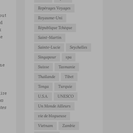
Repérages Voyages
out
Royaume-Uni
nd
République Tchèque
x
de
Saint-Martin
Sainte-Lucie
Seychelles
Singapour
spa
ine
Suisse
Tasmanie
Thaïlande
Tibet
Tonga
Turquie
dire
U.S.A.
UNESCO
on
Un Monde Ailleurs
tes
vie de blogueuse
Vietnam
Zambie