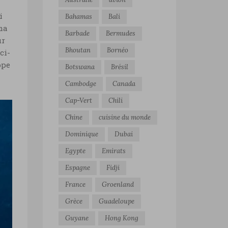
i
Bahamas
Bali
 ma
Barbade
Bermudes
ur
Bhoutan
Bornéo
ci-
ppe
Botswana
Brésil
Cambodge
Canada
Cap-Vert
Chili
Chine
cuisine du monde
Dominique
Dubai
Egypte
Emirats
Espagne
Fidji
France
Groenland
Grèce
Guadeloupe
Guyane
Hong Kong