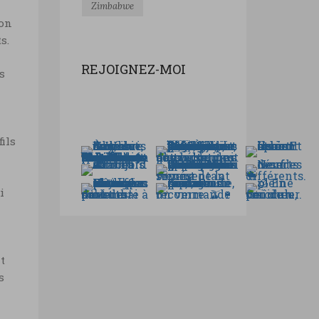
Zimbabwe
ion
s.
REJOIGNEZ-MOI
s
ils
i
t
s