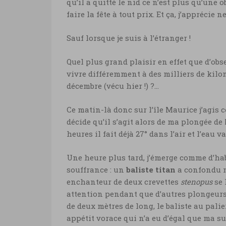
qu’il a quitté le nid ce n’est plus qu’une
faire la fête à tout prix. Et ça, j’apprécie
Sauf lorsque je suis à l’étranger !
Quel plus grand plaisir en effet que d’obse
vivre différemment à des milliers de kil
décembre (vécu hier !) ?…
Ce matin-là donc sur l’île Maurice j’agis 
décide qu’il s’agit alors de ma plongée de 
heures il fait déjà 27° dans l’air et l’eau 
Une heure plus tard, j’émerge comme d’hab
souffrance : un
baliste titan
a confondu m
enchanteur de deux crevettes
stenopus
se 
attention pendant que d’autres plongeurs
de deux mètres de long, le baliste au pal
appétit vorace qui n’a eu d’égal que ma sur