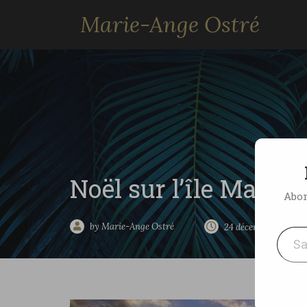
Marie-Ange Ostré
Noël sur l’île Mauric
Abon
Saisissez votre adresse e-mai
by Marie-Ange Ostré
24 décembre 2008