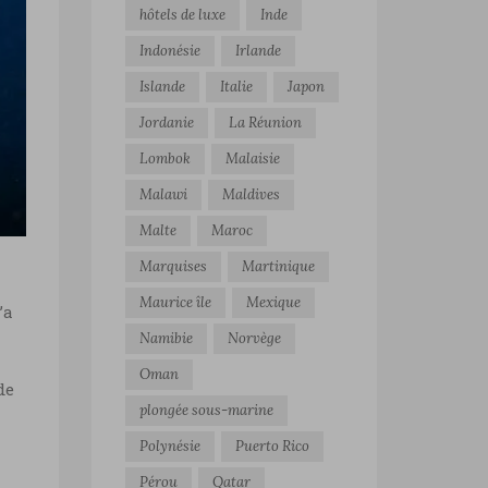
hôtels de luxe
Inde
Indonésie
Irlande
Islande
Italie
Japon
Jordanie
La Réunion
Lombok
Malaisie
Malawi
Maldives
Malte
Maroc
Marquises
Martinique
i
Maurice île
Mexique
’a
Namibie
Norvège
Oman
de
plongée sous-marine
Polynésie
Puerto Rico
Pérou
Qatar