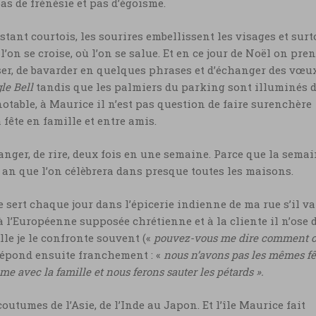
as de frénésie et pas d’égoïsme.
tant courtois, les sourires embellissent les visages et surt
’on se croise, où l’on se salue. Et en ce jour de Noël on pre
sser, de bavarder en quelques phrases et d’échanger des vœu
le Bell
tandis que les palmiers du parking sont illuminés 
 notable, à Maurice il n’est pas question de faire surenchère
 fête en famille et entre amis.
anger, de rire, deux fois en une semaine. Parce que la sema
el an que l’on célèbrera dans presque toutes les maisons.
ert chaque jour dans l’épicerie indienne de ma rue s’il va
 à l’Européenne supposée chrétienne et à la cliente il n’ose 
lle je le confronte souvent («
pouvez-vous me dire comment 
l répond ensuite franchement : «
nous n’avons pas les mêmes fê
e avec la famille et nous ferons sauter les pétards ».
 coutumes de l’Asie, de l’Inde au Japon. Et l’île Maurice fait