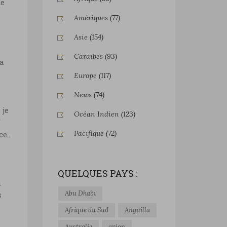
de
Amériques
(77)
Asie
(154)
Caraïbes
(93)
la
Europe
(117)
News
(74)
 je
Océan Indien
(123)
f
Pacifique
(72)
nce…
QUELQUES PAYS :
n
Abu Dhabi
s
Afrique du Sud
Anguilla
Australie
avion