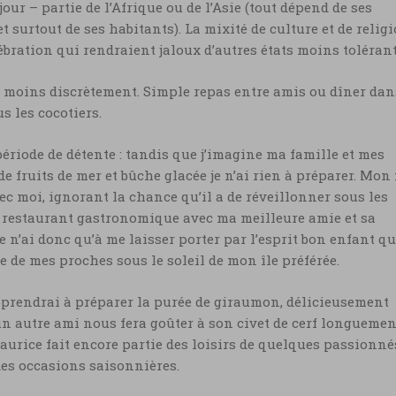
our – partie de l’Afrique ou de l’Asie (tout dépend de ses
 surtout de ses habitants). La mixité de culture et de relig
célébration qui rendraient jaloux d’autres états moins tolérant
u moins discrètement. Simple repas entre amis ou dîner dan
s les cocotiers.
période de détente : tandis que j’imagine ma famille et mes
 fruits de mer et bûche glacée je n’ai rien à préparer. Mon f
ec moi, ignorant la chance qu’il a de réveillonner sous les
 restaurant gastronomique avec ma meilleure amie et sa
e n’ai donc qu’à me laisser porter par l’esprit bon enfant qu
ce de mes proches sous le soleil de mon île préférée.
pprendrai à préparer la purée de giraumon, délicieusement
n autre ami nous fera goûter à son civet de cerf longuemen
Maurice fait encore partie des loisirs de quelques passionné
des occasions saisonnières.