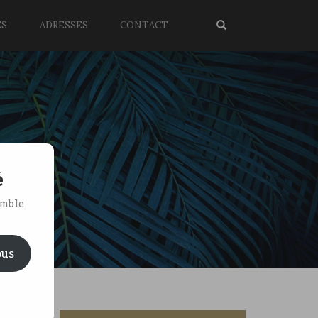
ES
ADRESSES
CONTACT
é
emble
ous