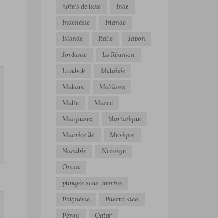
hôtels de luxe
Inde
Indonésie
Irlande
Islande
Italie
Japon
Jordanie
La Réunion
Lombok
Malaisie
Malawi
Maldives
Malte
Maroc
Marquises
Martinique
Maurice île
Mexique
Namibie
Norvège
Oman
plongée sous-marine
Polynésie
Puerto Rico
Pérou
Qatar