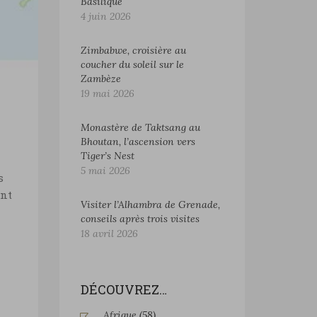
Basilique
4 juin 2026
Zimbabwe, croisière au
coucher du soleil sur le
Zambèze
19 mai 2026
Monastère de Taktsang au
Bhoutan, l’ascension vers
Tiger’s Nest
5 mai 2026
s
ent
Visiter l’Alhambra de Grenade,
conseils après trois visites
18 avril 2026
DÉCOUVREZ…
Afrique
(58)