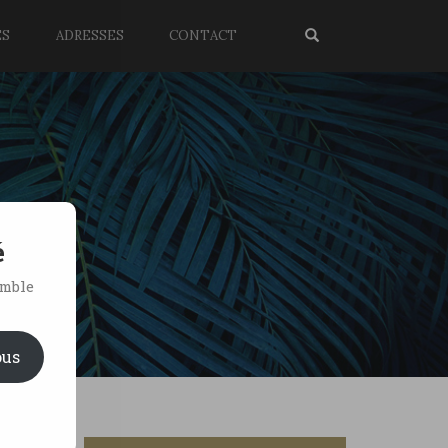
ES
ADRESSES
CONTACT
é
emble
ous