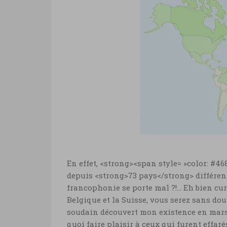
En effet, <strong><span style= »color: #
depuis <strong>73 pays</strong> différents
francophonie se porte mal ?!… Eh bien curi
Belgique et la Suisse, vous serez sans do
soudain découvert mon existence en mars !
quoi faire plaisir à ceux qui furent effar