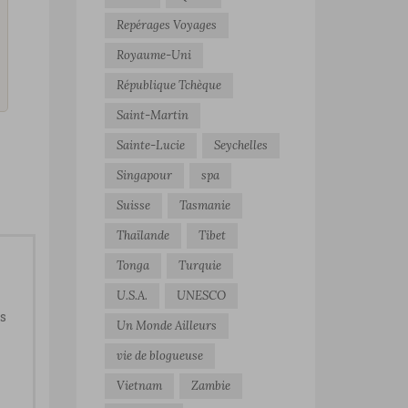
Repérages Voyages
Royaume-Uni
République Tchèque
Saint-Martin
Sainte-Lucie
Seychelles
Singapour
spa
Suisse
Tasmanie
Thaïlande
Tibet
Tonga
Turquie
U.S.A.
UNESCO
ts
Un Monde Ailleurs
vie de blogueuse
Vietnam
Zambie