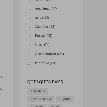
Amériques
(77)
Asie
(154)
Caraïbes
(93)
Europe
(117)
News
(74)
Océan Indien
(123)
Pacifique
(72)
is
QUELQUES PAYS :
la
Abu Dhabi
t
Afrique du Sud
Anguilla
s
Australie
avion