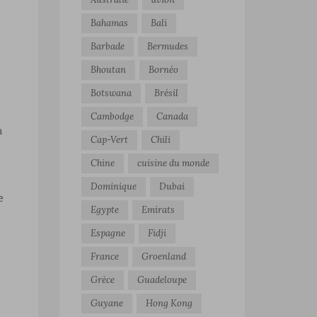
Bahamas
Bali
Barbade
Bermudes
Bhoutan
Bornéo
Botswana
Brésil
Cambodge
Canada
a
Cap-Vert
Chili
Chine
cuisine du monde
Dominique
Dubai
e
Egypte
Emirats
Espagne
Fidji
France
Groenland
Grèce
Guadeloupe
Guyane
Hong Kong