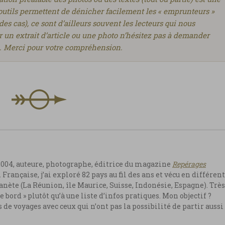
s outils permettent de dénicher facilement les « emprunteurs »
des cas), ce sont d’ailleurs souvent les lecteurs qui nous
er un extrait d’article ou une photo n’hésitez pas à demander
e. Merci pour votre compréhension.
2004, auteure, photographe, éditrice du magazine
Repérages
. Française, j’ai exploré 82 pays au fil des ans et vécu en différen
anète (La Réunion, île Maurice, Suisse, Indonésie, Espagne). Très
e bord » plutôt qu’à une liste d’infos pratiques. Mon objectif ?
e voyages avec ceux qui n’ont pas la possibilité de partir aussi