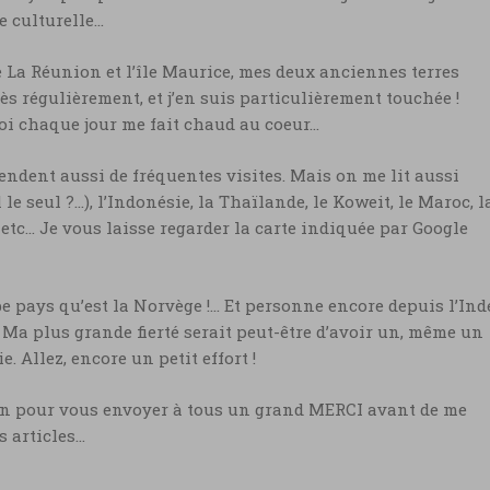
e culturelle…
de La Réunion et l’île Maurice, mes deux anciennes terres
très régulièrement, et j’en suis particulièrement touchée !
oi chaque jour me fait chaud au coeur…
 rendent aussi de fréquentes visites. Mais on me lit aussi
le seul ?…), l’Indonésie, la Thaïlande, le Koweit, le Maroc, l
 etc… Je vous laisse regarder la carte indiquée par Google
be pays qu’est la Norvège !… Et personne encore depuis l’Ind
 Ma plus grande fierté serait peut-être d’avoir un, même un
. Allez, encore un petit effort !
atin pour vous envoyer à tous un grand MERCI avant de me
s articles…