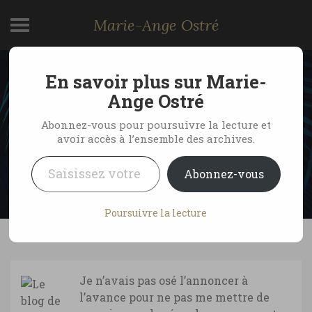
Marie-Ange Ostré
En savoir plus sur Marie-
Un Monde Ailleurs sur la
Ange Ostré
Radio de la Mer !
Abonnez-vous pour poursuivre la lecture et
avoir accès à l’ensemble des archives.
Saisissez votre adresse e-mail…
by Marie-Ange Ostré
31 octobre 2009
Abonnez-vous
13 Comments
Poursuivre la lecture
Je n’avais pas osé l’annoncer à
l’avance pour ne pas me mettre de