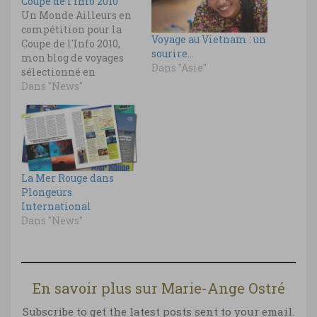
Coupe de l’Info 2010
Un Monde Ailleurs en
compétition pour la
Voyage au Vietnam : un
Coupe de l'Info 2010,
sourire…
mon blog de voyages
Dans "Asie"
sélectionné en
catégorie tourisme !
Dans "News"
La Mer Rouge dans
Plongeurs
International
Dans "News"
En savoir plus sur Marie-Ange Ostré
Subscribe to get the latest posts sent to your email.