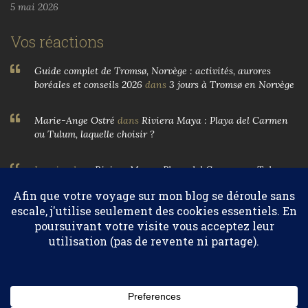
5 mai 2026
Vos réactions
Guide complet de Tromsø, Norvège : activités, aurores
boréales et conseils 2026
dans
3 jours à Tromsø en Norvège
Marie-Ange Ostré
dans
Riviera Maya : Playa del Carmen
ou Tulum, laquelle choisir ?
Larnier
dans
Riviera Maya : Playa del Carmen ou Tulum,
laquelle choisir ?
Marie-Ange Ostré
dans
Egypte, parfums et huiles
essentielles
Confidentialité et cookies : ce site utilise des cookies. En continuant à
utiliser ce site Web, vous acceptez leur utilisation.
© 2004-2026 Marie-Ange Ostré. Tous droits réservés.
Pour en savoir plus, notamment sur la façon de contrôler les
cookies, consultez :
Politique relative aux cookies