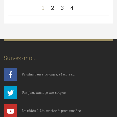
1
2
3
4
Suivez-moi…
Pendant mes voyages, et après...
Pas fan, mais je me soigne
La vidéo ? Un métier à part entière