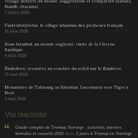
Voyage déserts du monde, suggestions et comparatif (Sahara,
Namib, Atacama)
7 juillet 2026
Fáskrúðsfjörður, le village islandais des pêcheurs français
16 juin 2026
Sous Istanbul, un monde englouti : visite de la Citerne
Basilique
4 juin 2026
Zimbabwe, croisière au coucher du soleil sur le Zambèze
19 mai 2026
Monastère de Taktsang au Bhoutan, l’ascension vers Tiger’s
Nest
5 mai 2026
Vos réactions
Guide complet de Tromsø, Norvège : activités, aurores
boréales et conseils 2026
dans
3 jours à Tromsø en Norvège