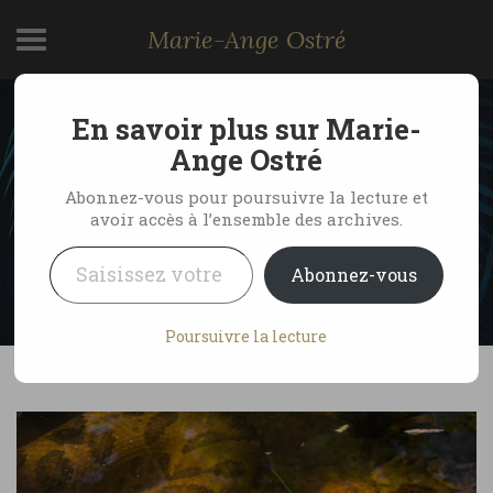
Marie-Ange Ostré
En savoir plus sur Marie-
Anaconda du Mato
Ange Ostré
Grosso do Sul, Brésil
Abonnez-vous pour poursuivre la lecture et
avoir accès à l’ensemble des archives.
Saisissez votre adresse e-mail…
by Marie-Ange Ostré
17 mai 2005
Abonnez-vous
1 Comment
Poursuivre la lecture