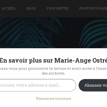
ACCUEIL
BLOG
PAYS VISITÉS
PHOTOS VOYAG
En savoir plus sur Marie-Ange Ostr
 un havre de paix
nez-vous pour poursuivre la lecture et avoir accès à l’ens
des archives.
l…
No Comments
Abonnez-v
Poursuivre la lecture