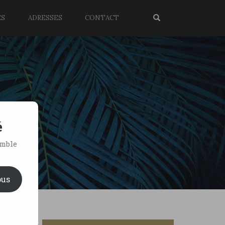
ES
ADRESSES
CONTACT
é
emble
ous