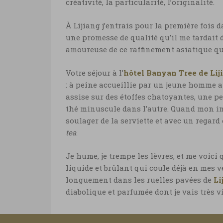
créativité, la particularité, l’originalité.
À Lijiang j’entrais pour la première fois
une promesse de qualité qu’il me tardait d
amoureuse de ce raffinement asiatique qui
Votre séjour à l’
hôtel Banyan Tree de Lij
: à peine accueillie par un jeune homme a
assise sur des étoffes chatoyantes, une p
thé minuscule dans l’autre. Quand mon in
soulager de la serviette et avec un rega
tea
.
Je hume, je trempe les lèvres, et me voici
liquide et brûlant qui coule déjà en mes ve
longuement dans les ruelles pavées de
Li
diabolique et parfumée dont je vais très v