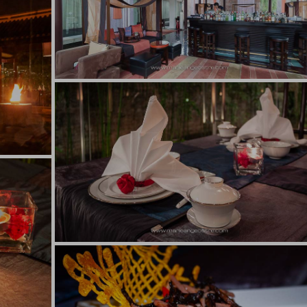
Ostré
hôtel Banyan Tree Lijiang, bar
hôtel Banyan Tree Lijiang, bar © Marie-Ange
Ostré
rant
hôtel Banyan Tree Lijiang, Chine
 Marie-
hôtel Banyan Tree Lijiang, Chine © Marie-Ang
Ostré