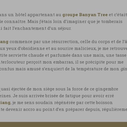
 dans un hôtel appartenant au
groupe Banyan Tree
et c’était
e connaître. Mais j’étais loin d’imaginer que je tomberais
 fait l’enchantement d’un séjour.
iang
commence par une résurrection, celle du corps et de l’
ux yeux d’obsidienne et au sourire malicieux, je me retrouv
etite serviette chaude et parfumée dans une main, une tasse
terlocuteur perçoit mon embarras, il se précipite pour me
rd confus mais amusé s’enquiert de la température de mon
gin
 quasi éjectée de mon siège sous la force de ce gingembre
ines. Je suis arrivée brisée de fatigue pour avoir erré
jiang
, je me sens soudain régénérée par cette boisson
ite devenir accro au point d’en préparer depuis, régulièreme