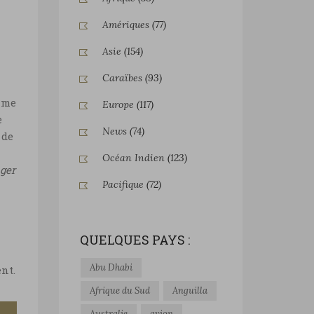
Amériques
(77)
Asie
(154)
Caraïbes
(93)
âme
Europe
(117)
e
News
(74)
 de
Océan Indien
(123)
ger
Pacifique
(72)
QUELQUES PAYS :
Abu Dhabi
nt.
Afrique du Sud
Anguilla
Australie
avion