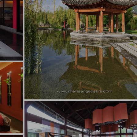
rie-Ange
Ostré