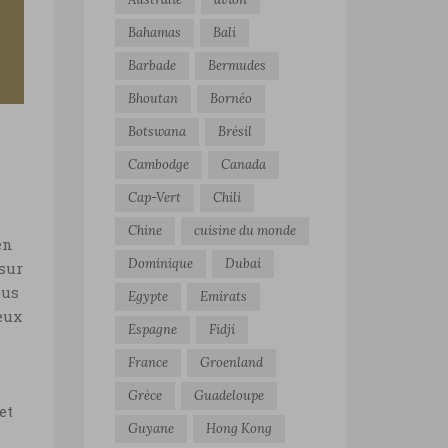
Bahamas
Bali
Barbade
Bermudes
Bhoutan
Bornéo
Botswana
Brésil
Cambodge
Canada
Cap-Vert
Chili
Chine
cuisine du monde
en
Dominique
Dubai
sur
ous
Egypte
Emirats
eux
Espagne
Fidji
France
Groenland
Grèce
Guadeloupe
et
Guyane
Hong Kong