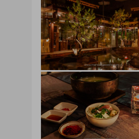
Banyan Tree Lijiang, spa
Banyan Tree Lijiang, spa © Marie-Ange 
hôtel Banyan Tree Lijiang, restau
hôtel Banyan Tree Lijiang, restaurant ©
Ange Ostré