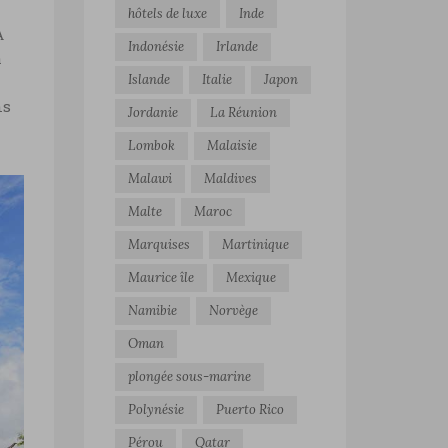
hôtels de luxe
Inde
À
Indonésie
Irlande
a
Islande
Italie
Japon
ns
Jordanie
La Réunion
Lombok
Malaisie
Malawi
Maldives
Malte
Maroc
Marquises
Martinique
Maurice île
Mexique
Namibie
Norvège
Oman
plongée sous-marine
Polynésie
Puerto Rico
Pérou
Qatar