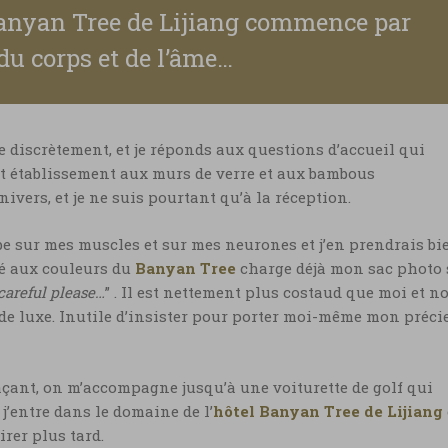
 Banyan Tree de Lijiang commence par
 du corps et de l’âme…
le discrètement, et je réponds aux questions d’accueil qui
et établissement aux murs de verre et aux bambous
ivers, et je ne suis pourtant qu’à la réception.
mbe sur mes muscles et sur mes neurones et j’en prendrais bi
lé aux couleurs du
Banyan Tree
charge déjà mon sac photo 
careful please…
” . Il est nettement plus costaud que moi et n
e luxe. Inutile d’insister pour porter moi-même mon préci
açant, on m’accompagne jusqu’à une voiturette de golf qui
’entre dans le domaine de l’
hôtel Banyan Tree de Lijiang
rer plus tard.