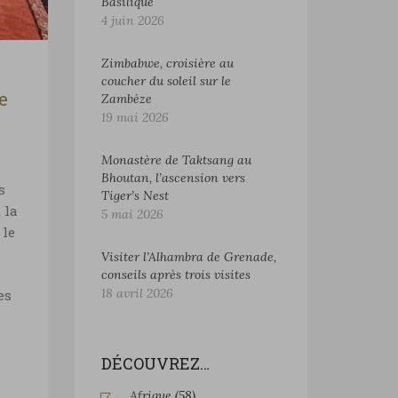
Basilique
4 juin 2026
Zimbabwe, croisière au
coucher du soleil sur le
e
Zambèze
19 mai 2026
Monastère de Taktsang au
Bhoutan, l’ascension vers
s
Tiger’s Nest
 la
5 mai 2026
 le
Visiter l’Alhambra de Grenade,
conseils après trois visites
18 avril 2026
es
DÉCOUVREZ…
Afrique
(58)