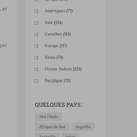
, et
Amériques
(77)
Asie
(154)
Caraïbes
(93)
qui
Europe
(117)
News
(74)
Océan Indien
(123)
Pacifique
(72)
QUELQUES PAYS :
Abu Dhabi
Afrique du Sud
Anguilla
Australie
avion