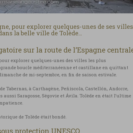
gne, pour explorer quelques-unes de ses villes
ns la belle ville de Tolède…
gatoire sur la route de l’Espagne central
pour explorer quelques-unes des villes les plus
 grande boucle méditerranéenne et castillane en quittant
dimanche de mi-septembre, en fin de saison estivale.
 de Tabernas, à Carthagène, Peñíscola, Castellón, Andorre,
 aussi Saragosse, Ségovie et Ávila. Tolède en était l’ultime
impatience.
storique de Tolède était bondé.
e sous protection UNESCO