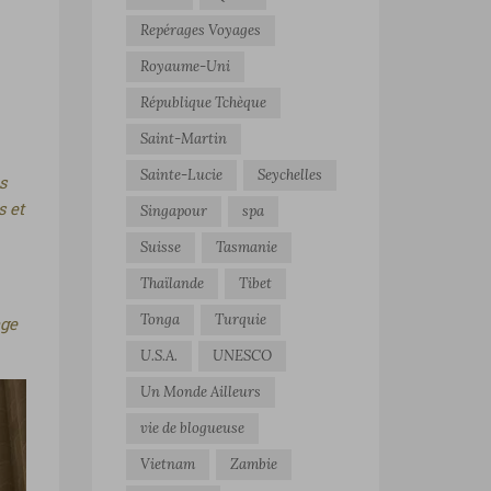
Repérages Voyages
Royaume-Uni
République Tchèque
Saint-Martin
Sainte-Lucie
Seychelles
s
s et
Singapour
spa
Suisse
Tasmanie
Thaïlande
Tibet
Tonga
Turquie
age
U.S.A.
UNESCO
Un Monde Ailleurs
vie de blogueuse
Vietnam
Zambie