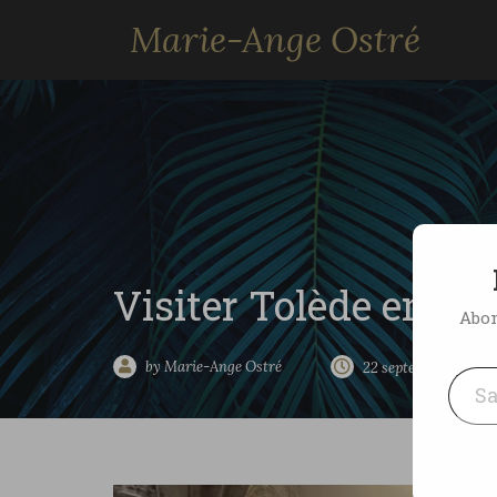
Marie-Ange Ostré
Visiter Tolède en qu
Abon
Saisissez votre adresse e-mai
by Marie-Ange Ostré
22 septembre 2023