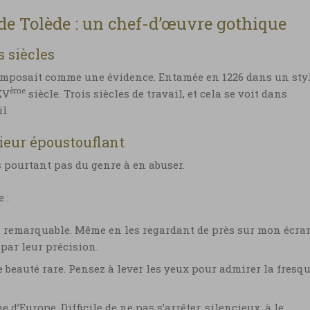
de Tolède : un chef-d’œuvre gothique
s siècles
s’imposait comme une évidence. Entamée en 1226 dans un sty
ème
XV
siècle. Trois siècles de travail, et cela se voit dans
l.
rieur époustouflant
s pourtant pas du genre à en abuser.
 :
se remarquable. Même en les regardant de près sur mon écra
e par leur précision.
ne beauté rare. Pensez à lever les yeux pour admirer la fresq
d’Europe. Difficile de ne pas s’arrêter, silencieux, à le