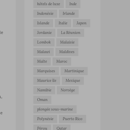
hôtels de luxe
Inde
Indonésie
Irlande
Islande
Italie
Japon
le
Jordanie
La Réunion
Lombok
Malaisie
Malawi
Maldives
Malte
Maroc
Marquises
Martinique
Maurice île
Mexique
Namibie
Norvège
n,
Oman
plongée sous-marine
ue
Polynésie
Puerto Rico
Pérou
Qatar