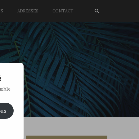
ES
ADRESSES
CONTACT
é
emble
ous