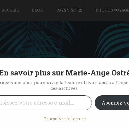
ACCUEIL
BLOG
PAYS VISITÉS
PHOTOS VOYAG
En savoir plus sur Marie-Ange Ostr
elques heures
nez-vous pour poursuivre la lecture et avoir accès à l’ens
des archives.
l…
No Comments
Abonnez-v
Poursuivre la lecture