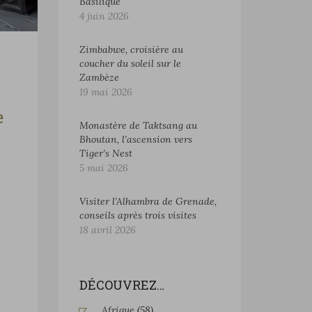
Basilique
4 juin 2026
Zimbabwe, croisière au
coucher du soleil sur le
Zambèze
19 mai 2026
e
Monastère de Taktsang au
Bhoutan, l’ascension vers
Tiger’s Nest
5 mai 2026
Visiter l’Alhambra de Grenade,
conseils après trois visites
18 avril 2026
DÉCOUVREZ…
Afrique
(58)