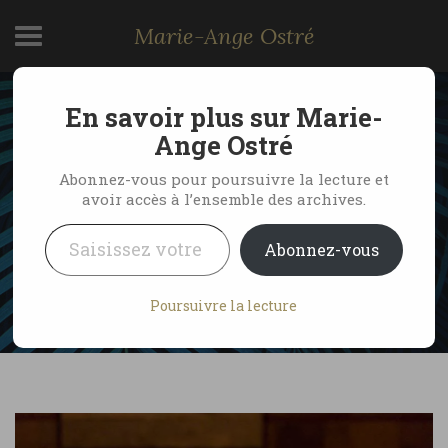
Marie-Ange Ostré
En savoir plus sur Marie-
Belle Mare Plage, l’esprit
Ange Ostré
culinaire de Bruno Le
Abonnez-vous pour poursuivre la lecture et
avoir accès à l’ensemble des archives.
Gac
Saisissez votre adresse e-mail…
Abonnez-vous
by Marie-Ange Ostré
28 avril 2020
Poursuivre la lecture
No Comments