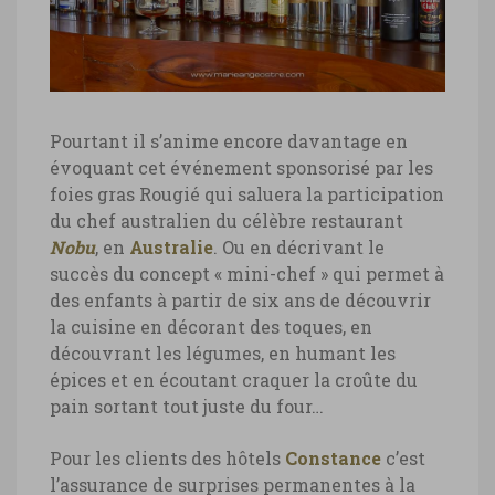
Hôtel Belle-Mare Plage, équipe du bar ©
Marie-Ange Ostré
hôtel Belle Mare Plage, rhum île
Maurice
hôtel Belle Mare Plage, rhum île Maurice
Pourtant il s’anime encore davantage en
© Marie-Ange Ostré
évoquant cet événement sponsorisé par les
hôtel Belle Mare Plage, collection de
foies gras Rougié qui saluera la participation
rhums
du chef australien du célèbre restaurant
Nobu
, en
Australie
. Ou en décrivant le
hôtel Belle Mare Plage, collection de
succès du concept « mini-chef » qui permet à
rhums © Marie-Ange Ostré
des enfants à partir de six ans de découvrir
la cuisine en décorant des toques, en
découvrant les légumes, en humant les
épices et en écoutant craquer la croûte du
pain sortant tout juste du four…
Pour les clients des hôtels
Constance
c’est
l’assurance de surprises permanentes à la