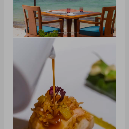
rhum mangue
hôtel Belle Mare Plage, cocktail rhum
mangue © Marie-Ange Ostré
restaurant Belle Mare Plage, île
Maurice
restaurant Belle Mare Plage, île Maurice
© Marie-Ange Ostré