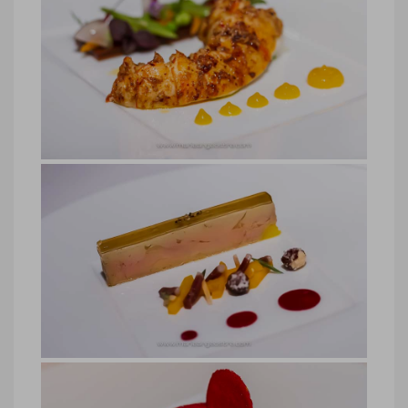
restaurant Belle Mare Plage, île
Maurice
restaurant Belle Mare Plage, île Maurice
© Marie-Ange Ostré
hôtel Belle Mare Plage, langouste
rôtie aux épices
hôtel Belle Mare Plage, langouste rôtie
aux épices © Marie-Ange Ostré