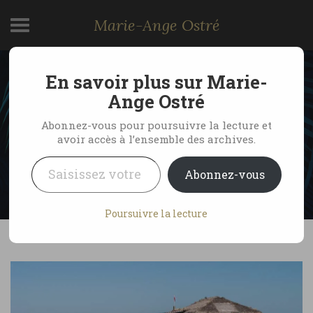
Marie-Ange Ostré
En savoir plus sur Marie-
Trou bleu aux Bahamas,
Ange Ostré
plongée The Blue Hole
Abonnez-vous pour poursuivre la lecture et
avoir accès à l’ensemble des archives.
Saisissez votre adresse e-mail…
by Marie-Ange Ostré
19 décembre 2004
Abonnez-vous
2 Comments
Poursuivre la lecture