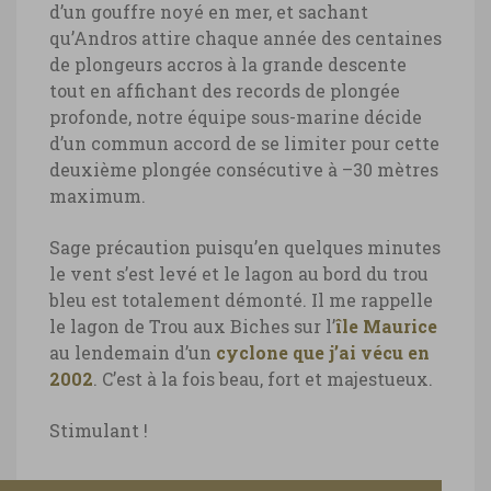
d’un gouffre noyé en mer, et sachant
qu’Andros attire chaque année des centaines
de plongeurs accros à la grande descente
tout en affichant des records de plongée
profonde, notre équipe sous-marine décide
d’un commun accord de se limiter pour cette
deuxième plongée consécutive à –30 mètres
maximum.
Sage précaution puisqu’en quelques minutes
le vent s’est levé et le lagon au bord du trou
bleu est totalement démonté. Il me rappelle
le lagon de Trou aux Biches sur l’
île Maurice
au lendemain d’un
cyclone que j’ai vécu en
Trou bleu Bahamas, survol de la
2002
. C’est à la fois beau, fort et majestueux.
côte d’Andros
Stimulant !
Trou bleu Bahamas, survol de la côte
d’Andros © Marie-Ange Ostré