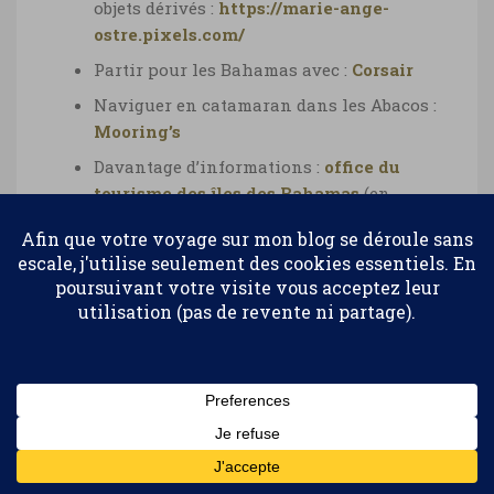
objets dérivés :
https://marie-ange-
ostre.pixels.com/
Partir pour les Bahamas avec :
Corsair
Naviguer en catamaran dans les Abacos :
Mooring’s
Davantage d’informations :
office du
tourisme des îles des Bahamas
(en
français)
J’ai testé et je vous recommande les
hôtels :
Atlantis The Cove
(Paradise
Island),
Big Game Club
(Bimini),
Cape
Confidentialité et cookies : ce site utilise des cookies. En continuant à
Santa Maria
(Long Island),
Compass
utiliser ce site Web, vous acceptez leur utilisation.
Point
(New Providence),
Coral Sands
Pour en savoir plus, notamment sur la façon de contrôler les
(Harbour Island),
Fernandez Bay Village
cookies, consultez :
Politique relative aux cookies
(Cat Island),
Four Seasons The Ocean
Club
(Paradise Island),
Graycliff
(Nassau,
Abonnez-vous
New Providence),
Paradise Bay
(Exuma),
Pineapple Fields
(Eleuthera),
Pink