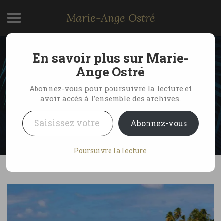
Marie-Ange Ostré
En savoir plus sur Marie-
Découvrez la Barbade en
Ange Ostré
famille
Abonnez-vous pour poursuivre la lecture et
avoir accès à l’ensemble des archives.
Saisissez votre adresse e-mail…
by Marie-Ange Ostré
1 octobre 2020
Abonnez-vous
No Comments
Poursuivre la lecture