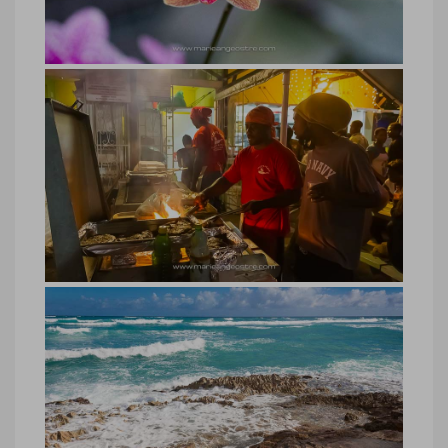
Ostré
Barbade, Orchid World
Barbade, Orchid World © Marie-Ange
Ostré
Barbade, Oistin’s Fish Market en
soirée
Barbade, Oistin’s Fish Market en soirée ©