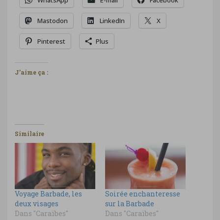
WhatsApp
E-mail
Facebook
Mastodon
LinkedIn
X
Pinterest
Plus
J’aime ça :
Similaire
Voyage Barbade, les
Soirée enchanteresse
deux visages
sur la Barbade
Dans "Caraïbes"
Dans "Caraïbes"