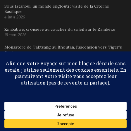
Sous Istanbul, un monde englouti : visite de la Citerne
Basilique
4 juin 2026
Zimbabwe, croisière au coucher du soleil sur le Zambèze
19 mai 2026
Monastère de Taktsang au Bhoutan, l’ascension vers Tiger’s
Nest
5 mai 2026
Vos réactions
Guide complet de Tromsø, Norvège : activités, aurores
Confidentialité et cookies : ce site utilise des cookies. En continuant à
boréales et conseils 2026
dans
3 jours à Tromsø en Norvège
utiliser ce site Web, vous acceptez leur utilisation.
Pour en savoir plus, notamment sur la façon de contrôler les
Marie-Ange Ostré
dans
Riviera Maya : Playa del Carmen
cookies, consultez :
Politique relative aux cookies
ou Tulum, laquelle choisir ?
Abonnez-vous
Larnier
dans
Riviera Maya : Playa del Carmen ou Tulum,