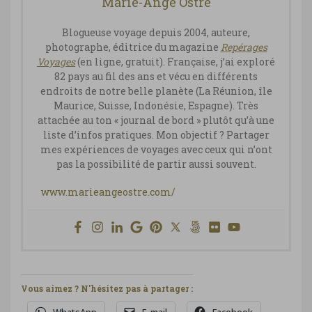
Marie-Ange Ostré
Blogueuse voyage depuis 2004, auteure,
photographe, éditrice du magazine
Repérages
Vo
yages
(en ligne, gratuit). Française, j’ai exploré
82 pays au fil des ans et vécu en différents
endroits de notre belle planète (La Réunion, île
Maurice, Suisse, Indonésie, Espagne). Très
attachée au ton « journal de bord » plutôt qu’à une
liste d’infos pratiques. Mon objectif ? Partager
mes expériences de voyages avec ceux qui n’ont
pas la possibilité de partir aussi souvent.
www.marieangeostre.com/
Vous aimez ? N'hésitez pas à partager :