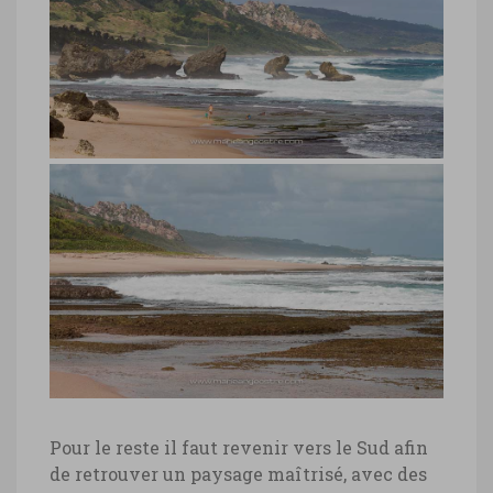
Barbade, plage Soup Bowl à l’Est
Barbade, plage Soup Bowl à l’Est © Marie-
Ange Ostré
Barbade, plage Silver Sands
Barbade, plage Silver Sands © Marie-
Pour le reste il faut revenir vers le Sud afin
Ange Ostré
de retrouver un paysage maîtrisé, avec des