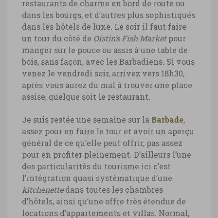
restaurants de charme en bord de route ou
Barbade, plage Soup Bowl à l’Est
dans les bourgs, et d’autres plus sophistiqués
dans les hôtels de luxe. Le soir il faut faire
Barbade, plage Soup Bowl à l’Est © Marie-
un tour du côté de
Oistin’s Fish Market
pour
Ange Ostré
manger sur le pouce ou assis à une table de
bois, sans façon, avec les Barbadiens. Si vous
venez le vendredi soir, arrivez vers 18h30,
après vous aurez du mal à trouver une place
assise, quelque soit le restaurant.
Je suis restée une semaine sur la
Barbade
,
assez pour en faire le tour et avoir un aperçu
général de ce qu’elle peut offrir, pas assez
pour en profiter pleinement. D’ailleurs l’une
des particularités du tourisme ici c’est
l’intégration quasi systématique d’une
kitchenette
dans toutes les chambres
d’hôtels, ainsi qu’une offre très étendue de
locations d’appartements et villas. Normal,