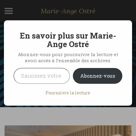
Marie-Ange Ostré
En savoir plus sur Marie-
Four Seasons Prague,
Ange Ostré
élégance en Europe
Abonnez-vous pour poursuivre la lecture et
avoir accès à l’ensemble des archives.
centrale
Saisissez votre adresse e-mail…
Abonnez-vous
by Marie-Ange Ostré
18 juin 2020
Poursuivre la lecture
No Comments