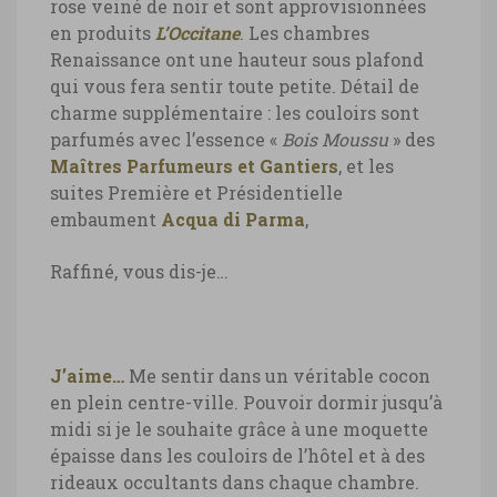
rose veiné de noir et sont approvisionnées
hôtel Four Seasons Prague, cuisine
en produits
L’Occitane
. Les chambres
Renaissance ont une hauteur sous plafond
hôtel Four Seasons Prague, cuisine ©
qui vous fera sentir toute petite. Détail de
Marie-Ange Ostré
charme supplémentaire : les couloirs sont
parfumés avec l’essence «
Bois Moussu
» des
Maîtres Parfumeurs et Gantiers
, et les
suites Première et Présidentielle
embaument
Acqua di Parma
,
Raffiné, vous dis-je…
J’aime…
Me sentir dans un véritable cocon
en plein centre-ville. Pouvoir dormir jusqu’à
midi si je le souhaite grâce à une moquette
épaisse dans les couloirs de l’hôtel et à des
rideaux occultants dans chaque chambre.