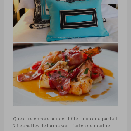
hôtel Four Seasons Prague
hôtel Four Seasons Prague © Marie-Ange
Ostré
Four Seasons Prague, pâtes encre
de seiche et homard
Four Seasons Prague, pâtes encre de
Que dire encore sur cet hôtel plus que parfait
seiche et homard © Marie-Ange Ostré
? Les salles de bains sont faites de marbre