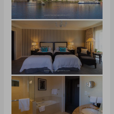
Vue sur Prague depuis le Four
Seasons
Vue sur Prague depuis le Four Seasons ©
Marie-Ange Ostré
hôtel Four Seasons Prague
hôtel Four Seasons Prague © Marie-Ange