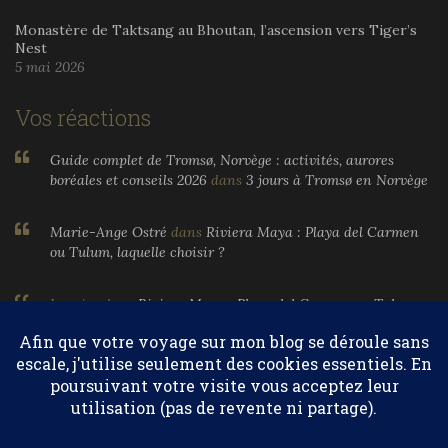
Monastère de Taktsang au Bhoutan, l’ascension vers Tiger’s
Nest
5 mai 2026
Vos réactions
Guide complet de Tromsø, Norvège : activités, aurores
boréales et conseils 2026
dans
3 jours à Tromsø en Norvège
Marie-Ange Ostré
dans
Riviera Maya : Playa del Carmen
ou Tulum, laquelle choisir ?
Larnier
dans
Riviera Maya : Playa del Carmen ou Tulum,
laquelle choisir ?
Marie-Ange Ostré
dans
Egypte, parfums et huiles
essentielles
Confidentialité et cookies : ce site utilise des cookies. En continuant à
utiliser ce site Web, vous acceptez leur utilisation.