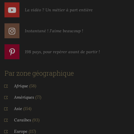
La vidéo ? Un métier à part entière
Instantané ! J'aime beaucoup !
198 pays, pour repérer avant de partir !
Par zone géographique
Afrique
(58)
Amériques
(77)
Asie
(154)
Caraïbes
(93)
Europe
(117)