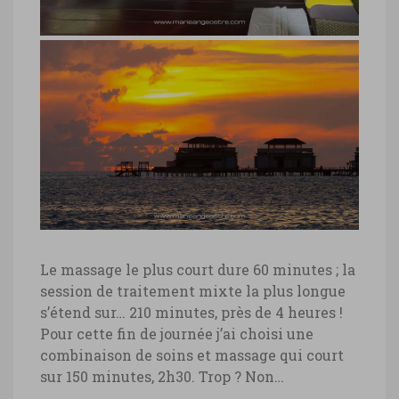
spa hôtel Angsana Velavaru,
Maldives
spa hôtel Angsana Velavaru, Maldives ©
Marie-Ange Ostré
Le massage le plus court dure 60 minutes ; la
session de traitement mixte la plus longue
coucher de soleil hôtel Angsana
s’étend sur… 210 minutes, près de 4 heures !
Velavaru, Maldives
Pour cette fin de journée j’ai choisi une
combinaison de soins et massage qui court
hôtel Angsana Velavaru, villas sur lagon
sur 150 minutes, 2h30. Trop ? Non…
© Marie-Ange Ostré